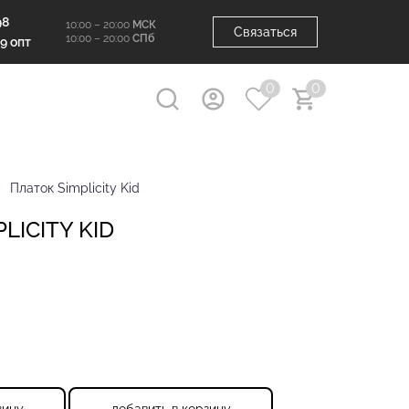
98
10:00 – 20:00
МСК
Связаться
10:00 – 20:00
СПб
99 опт
0
0
Платок Simplicity Kid
LICITY KID