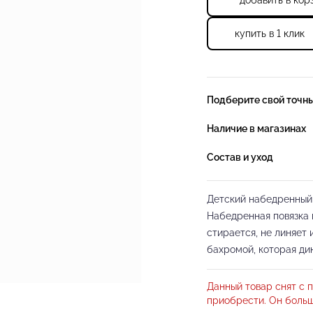
добавить в кор
купить в 1 клик
Подберите свой точн
Наличие в магазинах
Состав и уход
Детский набедренный 
Набедренная повязка 
стирается, не линяет
бахромой, которая ди
превосходно дополнит
загадочности, что по
Данный товар снят с п
впечатлений.
приобрести. Он больш