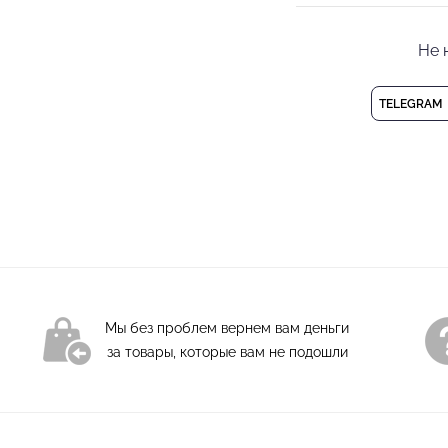
Детский набедренн
Состав: 94% полиэс
Не 
Деликатная стирка
TELEGRAM
Мы без проблем вернем вам деньги
за товары, которые вам не подошли