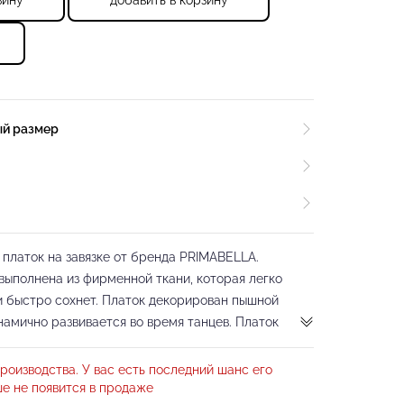
зину
добавить в корзину
ый размер
платок на завязке от бренда PRIMABELLA.
выполнена из фирменной ткани, которая легко
 и быстро сохнет. Платок декорирован пышной
намично развивается во время танцев. Платок
 любой танцевальный образ, придаст
зволит получить массу положительных эмоций и
роизводства. У вас есть последний шанс его
е не появится в продаже