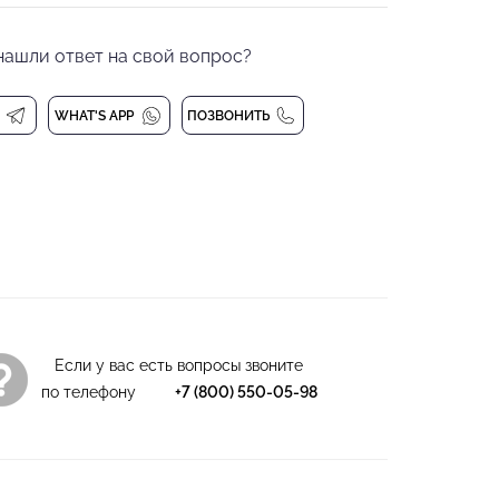
ый платок для танцев
тер, 6% спандекс
нашли ответ на свой вопрос?
 при 30 градусах
WHAT'S APP
ПОЗВОНИТЬ
Если у вас есть вопросы звоните
по телефону
+7 (800) 550-05-98