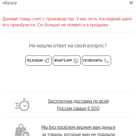
образу.
Боди облегающего кроя, что подчеркивает все
Данный товар снят с производства. У вас есть последний шанс
достоинства фигуры.
его приобрести. Он больше не появится в продаже
Вырез лодочкой спереди и округлый вырез по спине
подчеркнет достоинства силуэта и сделает образ
Не нашли ответ на свой вопрос?
восхитительным.
TELEGRAM
WHAT'S APP
ПОЗВОНИТЬ
Боди без застежки
Состав: 94% Полиэстер, 6% Спандекс
Стирка при 30 градусах
Бесплатная доставка по всей
России свыше
6 500
Мы без проблем вернем вам деньги
за товары, которые вам не подошли