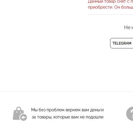
Данный товар снят с п
просвечивает. Прекра
приобрести. Он больш
сохнет, не линяет и х
изящную красотку плеч
Не 
Отлично сочетается 
программы. Позвольте
TELEGRAM
PRIMABELLA.
Боди без застежки
Короткий рукав
Состав: 92% Хлопок
Стирка при 30 гра
Мы без проблем вернем вам деньги
за товары, которые вам не подошли