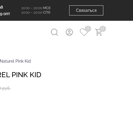
98
10:00 – 20:00
МСК
Связаться
10:00 – 20:00
СПб
99 опт
0
0
Naturel Pink Kid
EL PINK KID
0 руб.
 составляет