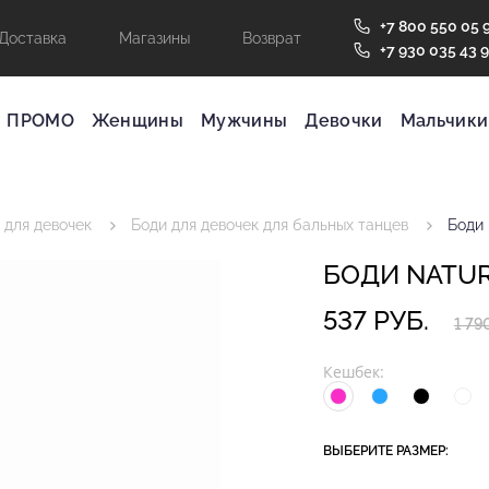
+7 800 550 05 
Доставка
Магазины
Возврат
+7 930 035 43 
ПРОМО
Женщины
Мужчины
Девочки
Мальчики
 для девочек
Боди для девочек для бальных танцев
Боди 
БОДИ NATUR
537 РУБ.
1 79
Обмеры сделаны в нерастянутом состоянии. Растяжение ткани
Кешбек:
25%
ВЫБЕРИТЕ РАЗМЕР: