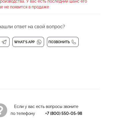
роизводства. У вас есть последний шанс его
сно сидит по фигуре. Легко стирается, быстро
е не появится в продаже
орошо отводит влагу. Вырез лодочкой подчеркивает
. Рукава 3/4.
нашли ответ на свой вопрос?
с любыми изделиями любой танцевальной
 своему ребенку выглядеть безупречно вместе с
WHAT'S APP
ПОЗВОНИТЬ
, 8% Эластан
дусах
Если у вас есть вопросы звоните
по телефону
+7 (800) 550-05-98