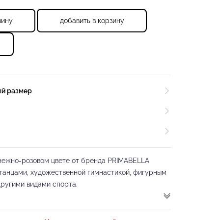
зину
добавить в корзину
ый размер
нежно-розовом цвете от бренда PRIMABELLA
 танцами, художественной гимнастикой, фигурным
другими видами спорта.
 мягкого хлопка приятного на ощупь, в котором
овать себя максимально комфортно и уверенно. Не