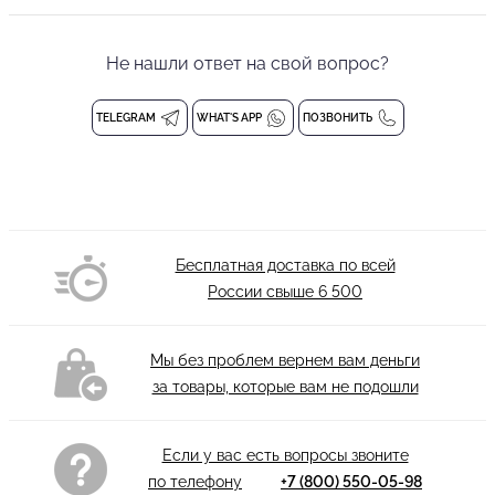
Эффектное боди для девочки от бренда танцевальной одежды
PRIMABELLA с эффектными рюшами по вырезу на груди и
Не нашли ответ на свой вопрос?
спинке. Гимнастический купальник на регулируемых бретелях,
которые позволят подобрать удобную посадку. Боди
выполнено из фирменного эластичного материала, который
TELEGRAM
WHAT'S APP
ПОЗВОНИТЬ
превосходно сидит по фигуре, не стесняя движения, а новый
оттенок будет выйгрышно и привлекательно смотреться на
выступлениях.
Детское боди на бретелях
Состав: 94% полиэстер, 6% спандекс
Бесплатная доставка по всей
Деликатная стирка при 30 градусах
России свыше
6 500
Мы без проблем вернем вам деньги
за товары, которые вам не подошли
Если у вас есть вопросы звоните
по телефону
+7 (800) 550-05-98