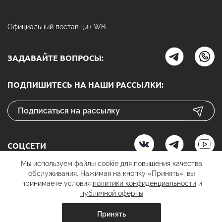
Официальный поставщик WB
ЗАДАВАЙТЕ ВОПРОСЫ:
ПОДПИШИТЕСЬ НА НАШИ РАССЫЛКИ:
СОЦСЕТИ
Мы используем файлы cookie для повышения качества
обслуживания. Нажимая на кнопку «Принять», вы
принимаете условия
политики конфиденциальности
и
К ОПЛАТЕ
публичной оферты
Принять
вить в корзину
добавить в корзину
купить в 1 к