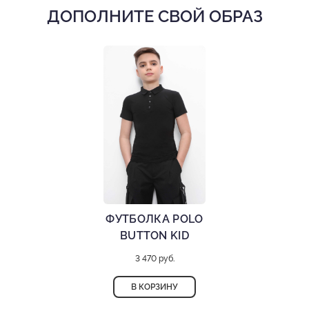
танцевальных фигур.
ДОПОЛНИТЕ СВОЙ ОБРАЗ
Брюки с карманами
Шлевки под ремень
Спортивные брюки
Гульфик на молнии и крючке
Состав: 94% полиэстер, 6% спандекс
Деликатная стирка при 30 градусах
ФУТБОЛКА POLO
BUTTON KID
3 470 руб.
В КОРЗИНУ