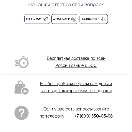
внутренних кармана во шве в классических местах. Брючины
Не нашли ответ на свой вопрос?
скроены слегка сужающиеся к низу. Есть возможность
подшить под требуемую длину. Гульфик застегивается при
TELEGRAM
WHAT'S APP
ПОЗВОНИТЬ
помощи молнии и пуговицы на поясе.
Брюки имеют защипы для свободы движений. Выполнены их
высококачественного материала, который не мнется, легко
стирается и быстро сохнет. В брюках BLOOMERS Вы будете
уверено себя чувствовать и на тренировках, и на
Бесплатная доставка по всей
выступлениях, позволяя погрузиться в исполнение танца.
России свыше
6 500
Застежка: пуговица и молния
Состав: 47% Viscose, 28% Polyester, 25 Nylon
Мы без проблем вернем вам деньги
Стирка при 30 градусах.
за товары, которые вам не подошли
Если у вас есть вопросы звоните
по телефону
+7 (800) 550-05-98