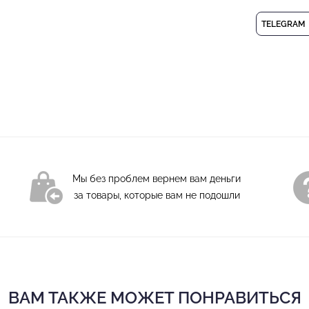
костюмной ткани, кот
хорошо пропускает во
TELEGRAM
безупречный внешний 
крой обеспечивает ко
боковые карманы и по
посадки добавляют пр
модели подчинена выс
строчки — всё работа
внешний вид.
Мужские брюки для
Состав: 94% полиэс
Мы без проблем вернем вам деньги
Деликатная стирка
за товары, которые вам не подошли
ВАМ ТАКЖЕ МОЖЕТ ПОНРАВИТЬСЯ