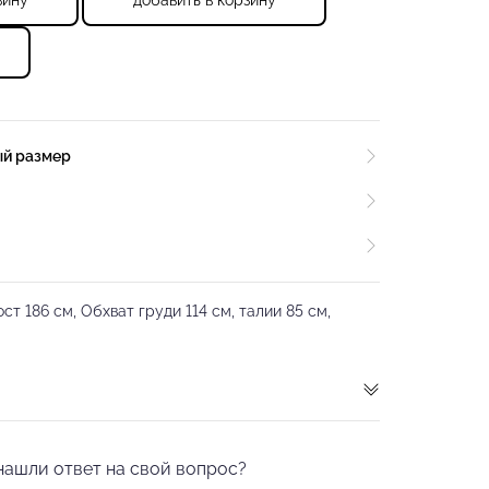
зину
добавить в корзину
ый размер
т 186 см, Обхват груди 114 см, талии 85 см,
юки черного цвета, созданные в коллаборации с
нцором Павлом Звычайным, от бренда
нашли ответ на свой вопрос?
 PRIMABELLA выполнены из качественной