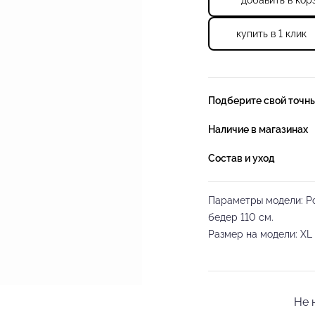
добавить в кор
купить в 1 клик
Подберите свой точн
Наличие в магазинах
Состав и уход
Параметры модели: Рос
бедер 110 см.
Размер на модели: XL
Свободные мужские бр
профессиональным та
Не 
танцевальной одежды