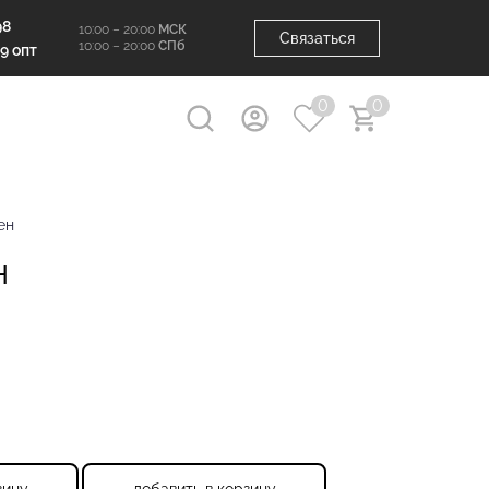
98
10:00 – 20:00
МСК
Связаться
10:00 – 20:00
СПб
99 опт
0
0
ен
Н