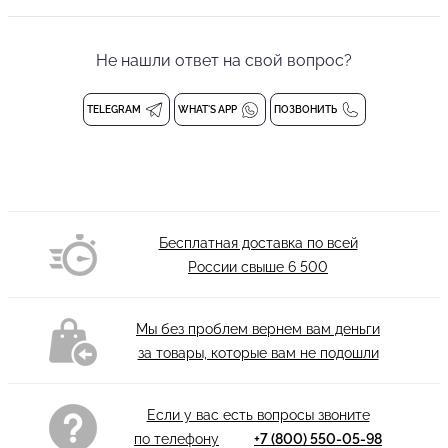
чему не сковывает движения в танце.
Мужской кардиган для танцев
Не нашли ответ на свой вопрос?
Состав: 80% полиэстер, 15% вискоза, 5% лайкра
Деликатная стирка при 30 градусах
TELEGRAM
WHAT'S APP
ПОЗВОНИТЬ
Бесплатная доставка по всей
России свыше
6 500
Мы без проблем вернем вам деньги
за товары, которые вам не подошли
Если у вас есть вопросы звоните
по телефону
+7 (800) 550-05-98