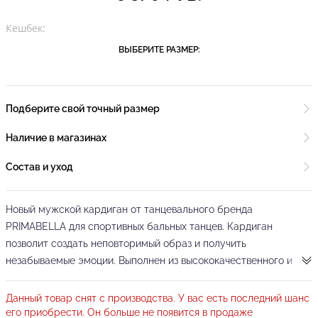
Кешбек:
ВЫБЕРИТЕ РАЗМЕР:
Подберите свой точный размер
Наличие в магазинах
Состав и уход
Новый мужской кардиган от танцевального бренда
PRIMABELLA для спортивных бальных танцев. Кардиган
позволит создать неповторимый образ и получить
незабываемые эмоции. Выполнен из высококачественного и
износостойкого материала, который обладает особой
мягкостью и приятен на ощупь. Легко стирается, не мнется, не
Данный товар снят с производства. У вас есть последний шанс
линяет и имеет достаточный уровень эластичности, благодаря
его приобрести. Он больше не появится в продаже