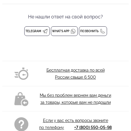
виде двух двойных вертикальных швов, а так же небольшими
разрезами по боковым швам.
Не нашли ответ на свой вопрос?
Маломерит
Состав: 94% полиэстер, 6% лайкра
TELEGRAM
WHAT'S APP
ПОЗВОНИТЬ
Из супер-эластичной ткани
На пуговицах
Воротник стойка
Манжеты на пуговицах
Бесплатная доставка по всей
России свыше
6 500
Мы без проблем вернем вам деньги
за товары, которые вам не подошли
Если у вас есть вопросы звоните
по телефону
+7 (800) 550-05-98