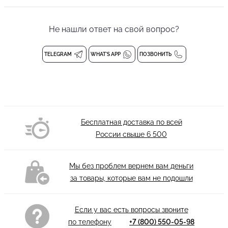
Элегантное черное боди от бренда танцевальной одежды
PRIMABELLA создано для выступлений, где важны и эстетика, и
уверенность. Модель сочетает эластичный фирменный
Не нашли ответ на свой вопрос?
трикотаж, идеально облегающий фигуру, и прозрачную сетку,
добавляющую образу лёгкость и сценическую
TELEGRAM
WHAT'S APP
ПОЗВОНИТЬ
выразительность. Вертикальные швы и вставки из сетки
визуально вытягивают силуэт, подчеркивая талию и создавая
ощущение стройности. Модель объединяет функциональность
танцевальной одежды с эстетикой лучших представителей
премиальной индустрии: безупречные линии, благородные
Бесплатная доставка по всей
материалы, ювелирная точность кроя, а также продуманные
России свыше
6 500
конструктивные элементы, определяющие долговечность
изделия.
Мы без проблем вернем вам деньги
Бесшовные вшитые чашечки обеспечивают надёжную
за товары, которые вам не подошли
поддержку и формируют элегантные очертания, а застёжка-
крючок на воротнике-стойке гарантирует удобство и плотную
посадку. Боди без рукавов не стесняет движений, делая его
Если у вас есть вопросы звоните
идеальным для латины, стандарта или постановочных номеров.
по телефону
+7 (800) 550-05-98