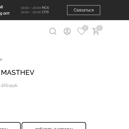
98
10:00 – 20:00
МСК
Связаться
10:00 – 20:00
СПб
99 опт
0
0
v
 MASTHEV
 370 руб.