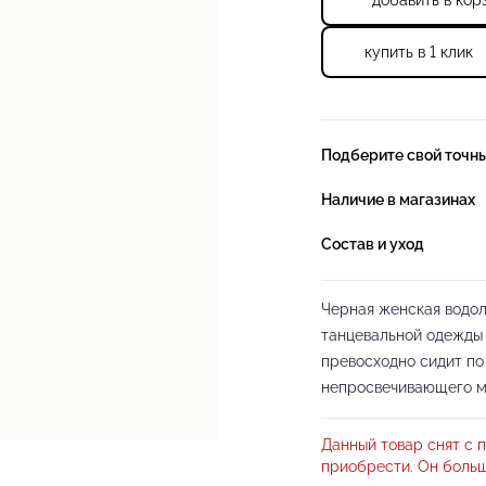
добавить в кор
25%
купить в 1 клик
Подберите свой точн
Наличие в магазинах
Состав и уход
Черная женская водол
танцевальной одежды
превосходно сидит по
непросвечивающего м
после множества стир
эластичности. Женска
Данный товар снят с п
её удобно носить без 
приобрести. Он больш