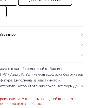
зину
добавить в корзину
ый размер
азка с высокой горловиной от бренда
 ПРИМАБЕЛЛА. Удлиненная водолазка без рукавов
 фигуре. Выполнена из эластичного и
атериала, который отлично сохраняет форму даже
ок, быстро сохнет, имеет высокий уровень
я водолазка имеет вшитые чашечки, таким образом
роизводства. У вас есть последний шанс его
нижнего белья, что очень комфортно и не создает
е не появится в продаже