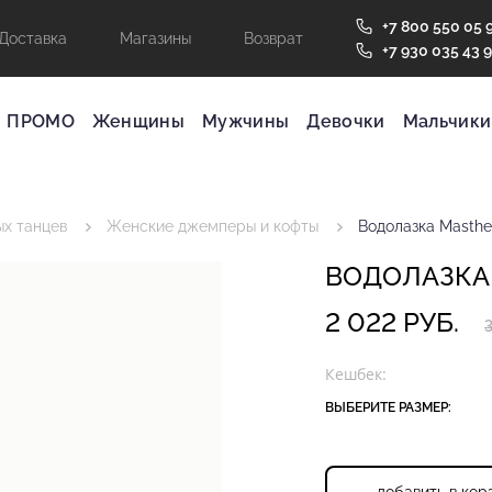
+7 800 550 05 
Доставка
Магазины
Возврат
+7 930 035 43 
ПРОМО
Женщины
Мужчины
Девочки
Мальчики
х танцев
Женские джемперы и кофты
Водолазка Masthe
ВОДОЛАЗКА
2 022 РУБ.
3
Кешбек:
ВЫБЕРИТЕ РАЗМЕР:
Эластичность ткани составляет до