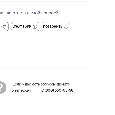
обств. А бесшовные чашечки моделируют
 груди.
нашли ответ на свой вопрос?
ТЫМИ чашечками
тер, 6% спандекс
 при 30 градусах
WHAT'S APP
ПОЗВОНИТЬ
Если у вас есть вопросы звоните
по телефону
+7 (800) 550-05-98