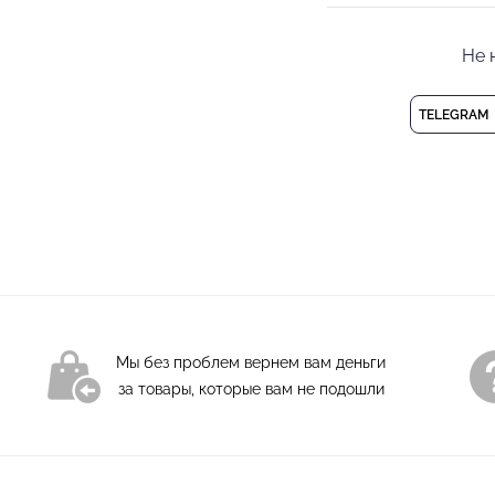
дополнительных неуд
элегантные очертания
Не 
Водолазка со ВШИ
Состав: 94% полиэс
Деликатная стирка
TELEGRAM
Мы без проблем вернем вам деньги
за товары, которые вам не подошли