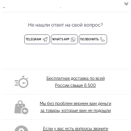
Спортивные велосипедки из фирменного спортивного
эластичного трикотажа — лучший выбор для активных
тренировок. Модель идеально сидит по фигуре, обеспечивая
Не нашли ответ на свой вопрос?
максимальный комфорт и уверенность во время занятий
любым видом спорта.
TELEGRAM
WHAT'S APP
ПОЗВОНИТЬ
Премиальный материал гарантирует отличную эластичность и
быстрое восстановление формы после растяжения. Ткань
эффективно отводит влагу и позволяет коже дышать, сохраняя
оптимальную температуру тела даже при интенсивных
Бесплатная доставка по всей
нагрузках.
России свыше
6 500
Контрастная окантовка по краям изделия не только украшает
модель, но и усиливает прочность швов, предотвращая их
Мы без проблем вернем вам деньги
распускание. Велосипедки отлично подходят для фитнеса,
за товары, которые вам не подошли
бега, йоги и танцев, оставаясь комфортными на протяжении
всей тренировки.
Если у вас есть вопросы звоните