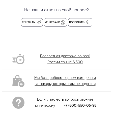
Сибушевой (Ksunook) из фирменного эластичного материала,
который обеспечивает идеальную посадку, не стесняет
Не нашли ответ на свой вопрос?
движений и сохраняет форму. Вшитые бесшовные чашечки
обеспечивают эффективную поддержку и моделируют
TELEGRAM
WHAT'S APP
ПОЗВОНИТЬ
элегантные очертания груди. Драпировка по переду переходит
в регулируемые завязки на шее, а по спине расположена
шнуровка для точной индивидуальной посадки по фигуре.
Драпировка на бедрах с динамичной бахромой создает объем
и движение в танце, а отверстия по низу брючин для каблука
Бесплатная доставка по всей
обеспечивают удобство и элегантную линию.
России свыше
6 500
Мы без проблем вернем вам деньги
за товары, которые вам не подошли
Если у вас есть вопросы звоните
по телефону
+7 (800) 550-05-98