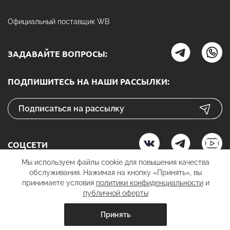
Официальный поставщик WB
ЗАДАВАЙТЕ ВОПРОСЫ:
ПОДПИШИТЕСЬ НА НАШИ РАССЫЛКИ:
СОЦСЕТИ
Мы используем файлы cookie для повышения качества
обслуживания. Нажимая на кнопку «Принять», вы
принимаете условия
политики конфиденциальности
и
К ОПЛАТЕ
публичной оферты
Принять
вить в корзину
добавить в корзину
купить в 1 к