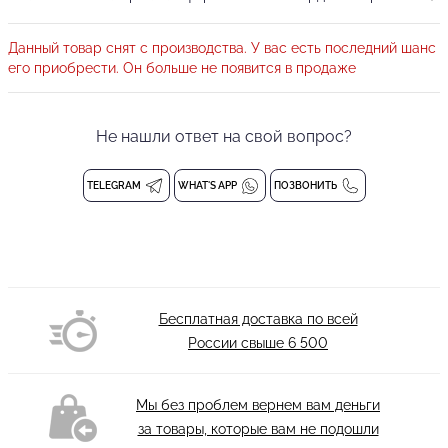
превосходно сидит на теле, не доставляя дискомфорта. Ткань
имеет высокий уровень износостойкости, не линяет, устойчива
Данный товар снят с производства. У вас есть последний шанс
к воздействию агрессивной морской воды, а так же к воде в
его приобрести. Он больше не появится в продаже
искусственных водоёмах.
Плавки являются элементом нижнего белья и
обмену и
Не нашли ответ на свой вопрос?
возврату не подлежат
Состав: 80% polyamide 20% lycra
TELEGRAM
WHAT'S APP
ПОЗВОНИТЬ
Деликатная стирка при 30 градусах
Бесплатная доставка по всей
России свыше
6 500
Мы без проблем вернем вам деньги
за товары, которые вам не подошли