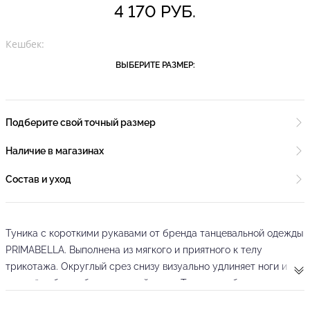
4 170 РУБ.
Кешбек:
ВЫБЕРИТЕ РАЗМЕР:
Подберите свой точный размер
Наличие в магазинах
Состав и уход
Туника с короткими рукавами от бренда танцевальной одежды
PRIMABELLA. Выполнена из мягкого и приятного к телу
трикотажа. Округлый срез снизу визуально удлиняет ноги и
придаёт образу больше стройности. Туника свободного кроя
не сковывает движения, позволяя исполнять любые фигуры в