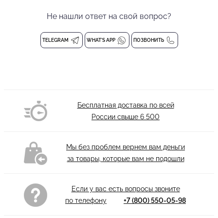
Оригинальный женский топ БЕЗ ЧАШЕЧЕК для танцев на запах
Не нашли ответ на свой вопрос?
от бренда танцевальной одежды PRIMABELLA. Топ в
уникальном исполнении "на запах" с длинными рукавами, что
TELEGRAM
WHAT'S APP
ПОЗВОНИТЬ
дарит комфорт, приносит образу элегантность, утонченность и
делает силуэт более стройным. Топ с V-образным вырезом
декольте, что зрительно удлинит шею и позволит выделиться
среди других участников и получить незабываемые
впечатления. Топ без застежки и на завязках. Выполнен из
Бесплатная доставка по всей
высококачественной фирменной эластичной ткани. Легко
России свыше
6 500
стирается, не мнется и быстро сохнет. Не раздражает кожу
при контакте. В топе для танцев Вы будете комфортно и
уверено себя чувствовать и на тренировках и в повседневной
Мы без проблем вернем вам деньги
жизни, позволяя сконцентрироваться на процессе.
за товары, которые вам не подошли
Без застежки, на завязках
Без чашечек
Если у вас есть вопросы звоните
Состав: 94% полиэстер, 6% эластан
по телефону
+7 (800) 550-05-98
Деликатная стирка при 30 градусах