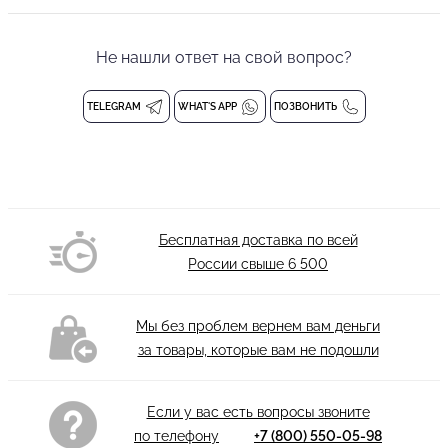
Женский топ со вшитыми бесшовными чашечками на сетчатой
подкладке, моделирующими элегантные очертания и
Не нашли ответ на свой вопрос?
обеспечивающие эффективную поддержку груди.
Регулируемые бретели, внутренняя резинка по низу и
фирменный эластичный материал, который легко стирается, не
TELEGRAM
WHAT'S APP
ПОЗВОНИТЬ
линяет и быстро сохнет. Топ надевается через голову и не
имеет застежек.
Женский топ
Вшитые чашечки
Бесплатная доставка по всей
Состав: 94% полиэстер, 6% эластан
России свыше
6 500
Деликатная стирка при 30 градусах
Мы без проблем вернем вам деньги
за товары, которые вам не подошли
Если у вас есть вопросы звоните
по телефону
+7 (800) 550-05-98