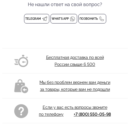
постановок. Модель полностью выполнена из эластичной
Не нашли ответ на свой вопрос?
прозрачной сетки, которая мягко облегает фигуру, создавая
эффект воздушности и таинственности. Отсутствие вшитых
TELEGRAM
WHAT'S APP
ПОЗВОНИТЬ
трусиков и чашечек позволяет свободно комбинировать платье
с любым нижним бельем или купальником, обеспечивая
индивидуальный подход к образу.
Эффектная драпировка по всей длине на резинке добавляет
Бесплатная доставка по всей
платью динамичный объем и художественную
России свыше
6 500
выразительность, играя светом и тенью в движении. Длинные
рукава и высокий воротник создают завершенный, графичный
силуэт, подчеркивающий пластику рук и линий тела. Платье
Мы без проблем вернем вам деньги
идеально подойдет для номеров, где важны визуальная
за товары, которые вам не подошли
лёгкость, глубина и эмоциональная подача.
Сочетайте его с облегающими боди, короткими шортами или
Если у вас есть вопросы звоните
тонкими брюками — оно станет ключевым элементом вашего
по телефону
+7 (800) 550-05-98
сценического гардероба. PRIMABELLA: для тех, кто танцует
историю.