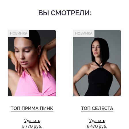
Черное платье из прозрачной сетки с драпировкой
ВЫ СМОТРЕЛИ:
Без вшитых чашечек
Без вшитых трусиков
Состав: 94% полиэстер, 6% спандекс
Деликатная стирка при 30 градусах
НОВИНКА
НОВИНКА
ТОП ПРИМА ПИНК
ТОП СЕЛЕСТА
Удалить
Удалить
5 770 руб.
6 470 руб.