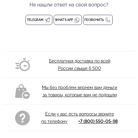
материала, который обеспечивает идеальную посадку, не
Не нашли ответ на свой вопрос?
стесняет движений и сохраняет форму даже после
интенсивных тренировок. Модель объединяет
TELEGRAM
WHAT'S APP
ПОЗВОНИТЬ
функциональность танцевальной одежды с эстетикой лучших
представителей премиальной индустрии: безупречные линии,
благородные материалы, ювелирная точность кроя, а также
продуманные конструктивные элементы, определяющие
долговечность изделия. Конструкция модели продумана для
Бесплатная доставка по всей
максимального комфорта и уверенности на паркете. Юбка
России свыше
6 500
дополнена практичными вшитыми шортиками, которые
исключают дискомфорт при выполнении любых танцевальных
фигур и надежно предотвращают перекручивание изделия во
Мы без проблем вернем вам деньги
время активных движений. Вшитый регилин по подолу
за товары, которые вам не подошли
сохраняет четкую форму юбки, добавляя ей структурности и
элегантности. Дизайн делает эту модель эффектным акцентом
любого образа. Глубокий вырез по бедру открывает ногу,
Если у вас есть вопросы звоните
добавляя образу смелости и чувственности, а также визуально
по телефону
+7 (800) 550-05-98
удлиняет силуэт. Средняя длина юбки универсальна и
позволяет создавать как тренировочные, так и сценические