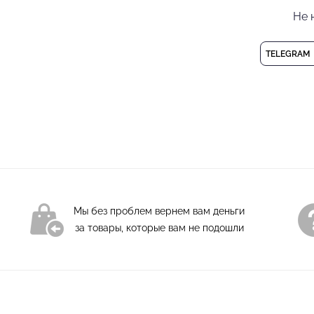
Не 
позволяет держать фо
купальник для бальны
маленькой принцессе
TELEGRAM
купальник без застежк
Боди для девочки
Состав: 94% полиэсте
Деликатная стирка пр
Мы без проблем вернем вам деньги
за товары, которые вам не подошли