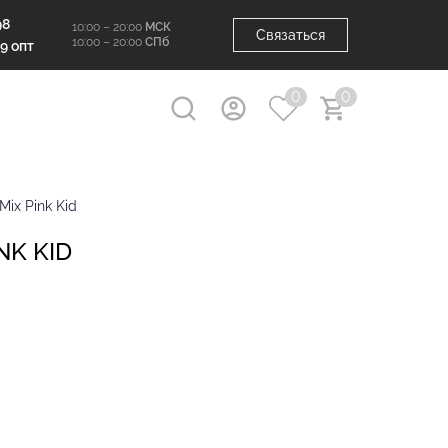
98
10:00 – 20:00
МСК
Связаться
10:00 – 20:00
СПб
99 опт
0
0
Mix Pink Kid
NK KID