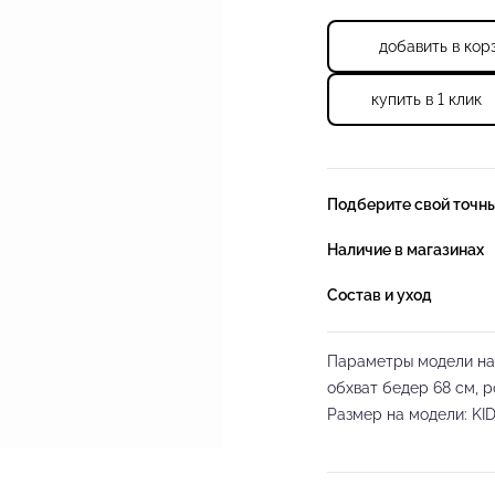
добавить в кор
купить в 1 клик
Подберите свой точн
Наличие в магазинах
Состав и уход
Параметры модели на ф
обхват бедер 68 см, р
Размер на модели: KID
Базовое тренировочно
воланоми по рукаву с