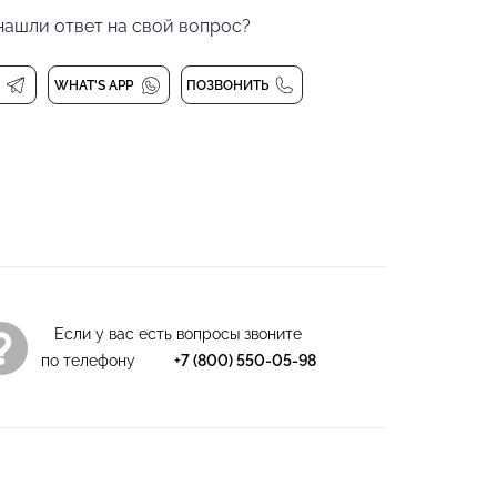
нашли ответ на свой вопрос?
рму. Воздушный детский гимнастический
х танцев от бренда PRIMABELLA позволит вашей
 получить незабываемые эмоции. Гимнастический
WHAT'S APP
ПОЗВОНИТЬ
и.
р, 6% спандекс
и 30 градусах
Если у вас есть вопросы звоните
по телефону
+7 (800) 550-05-98