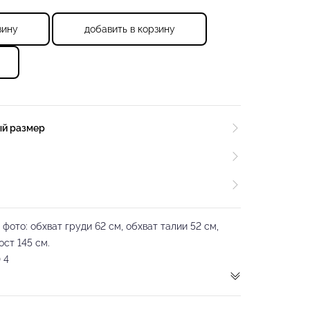
зину
добавить в корзину
ый размер
ото: обхват груди 62 см, обхват талии 52 см,
ост 145 см.
 4
е боди для девочки с объемными дизайнерскими
о вшитым внутренним регилином, который