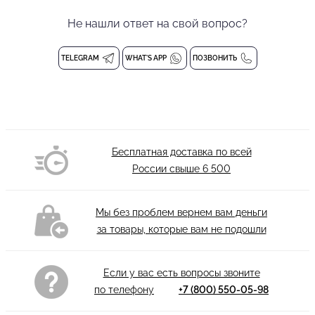
дизайнерскими воланоми по рукаву со вшитым внутренним
Не нашли ответ на свой вопрос?
регилином, который позволяет держать форму. Воздушный
детский гимнастический купальник для бальных танцев от
бренда PRIMABELLA позволит вашей маленькой принцессе
TELEGRAM
WHAT'S APP
ПОЗВОНИТЬ
получить незабываемые эмоции. Гимнастический купальник
без застежки.
Боди для девочки
Состав: 94% полиэстер, 6% спандекс
Бесплатная доставка по всей
Деликатная стирка при 30 градусах
России свыше
6 500
Мы без проблем вернем вам деньги
за товары, которые вам не подошли
Если у вас есть вопросы звоните
по телефону
+7 (800) 550-05-98