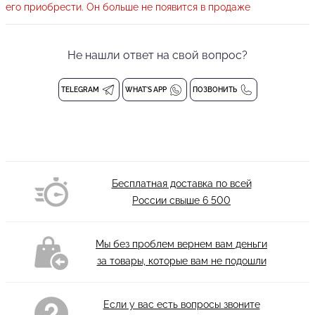
переду подкладка из сетки для комфортной носки. Новый
его приобрести. Он больше не появится в продаже
фирменный материал имеет высокий уровень эластичности,
превосходно отводит влагу и отличную воздухопроницаемость.
Не нашли ответ на свой вопрос?
Материал приятен к телу и не натирает кожу, а так же не
сковывает движения во время выполнения самых смелых
TELEGRAM
WHAT'S APP
ПОЗВОНИТЬ
танцевальных фигур. В боди от PRIMABELLA Вы будете
комфортно себя чувствовать на любом мероприятии.
Балетное боди на бретелях
БЕЗ чашечек
Состав: 94% полиэстер, 6% спандекс
Бесплатная доставка по всей
Деликатная стирка при 30 градусах
России свыше
6 500
Мы без проблем вернем вам деньги
за товары, которые вам не подошли
Если у вас есть вопросы звоните