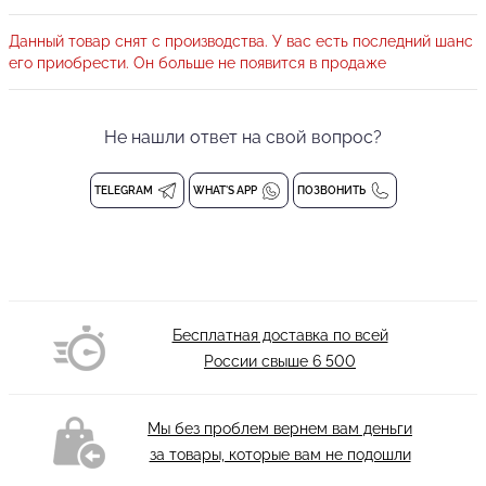
рукавами и без вшитых чашечек, с подкладкой из сеточки по
переду, что придаёт дополнительный комфорт. Фирменный
Данный товар снят с производства. У вас есть последний шанс
материал имеет превосходную воздухопроницаемость и
его приобрести. Он больше не появится в продаже
эластичность, а так же легко стирается, не линяет и быстро
сохнет. Боди для гимнастики превосходно сидит по фигуре не
Не нашли ответ на свой вопрос?
сковывая движений даже во время выполнения самых смелых
танцевальных фигур.
TELEGRAM
WHAT'S APP
ПОЗВОНИТЬ
Балетное боди
БЕЗ вшитых чашечек
Состав: 94% полиэстер, 6% спандекс
Деликатная стирка при 30 градусах
Бесплатная доставка по всей
России свыше
6 500
Мы без проблем вернем вам деньги
за товары, которые вам не подошли