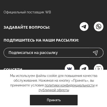
Официальный поставщик WB
ЗАДАВАЙТЕ ВОПРОСЫ:
ПОДПИШИТЕСЬ НА НАШИ РАССЫЛКИ:
СОЦСЕТИ
Мы используем файлы cookie для повышения качества
обслуживания. Нажимая на кнопку «Принять», вы
принимаете условия
политики конфиденциальности
и
публичной оферты
К ОПЛАТЕ
Принять
вить в корзину
добавить в корзину
купить в 1 к