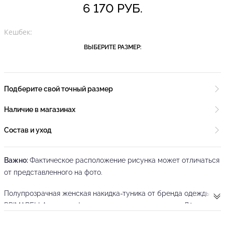
6 170 РУБ.
Кешбек:
ВЫБЕРИТЕ РАЗМЕР:
Подберите свой точный размер
Наличие в магазинах
Состав и уход
Важно:
Фактическое расположение рисунка может отличаться
от представленного на фото.
Полупрозрачная женская накидка-туника от бренда одежды
PRIMABELLA в новом фирменном цветочном принте. Лёгкая
женская кофточка свободного кроя выполнена из органзы и