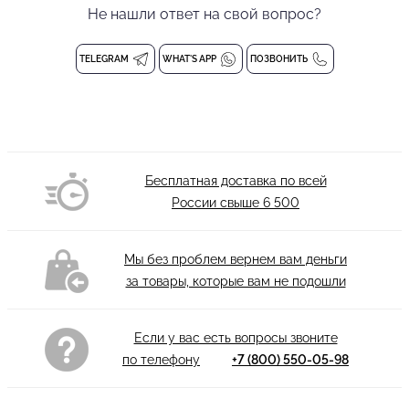
имеет завязку на поясе для регулировки объёма. Рукава
Не нашли ответ на свой вопрос?
накидки длинные, манжеты на завязках.
TELEGRAM
WHAT'S APP
ПОЗВОНИТЬ
Прозрачная накидка
Состав: 94% полиэстер, 6% спандекс
Деликатная стирка при 30 градусах
Ткань очень нежная. Чтобы принт оставался ярким:
Деликатная ручная стирка при ≤ 30°C
Бесплатная доставка по всей
Без замачивания: быстро сполосните (до 2 минут) и сразу
России свыше
6 500
доставайте из воды
Без отбеливателей: только мягкий жидкий гель для цветного,
Мы без проблем вернем вам деньги
никаких порошков
за товары, которые вам не подошли
Избегайте машинной сушки: не выкручивайте и не сушите в
барабане
Сушка: отожмите через сухое полотенце и разложите
Если у вас есть вопросы звоните
горизонтально вдали от батарей
по телефону
+7 (800) 550-05-98