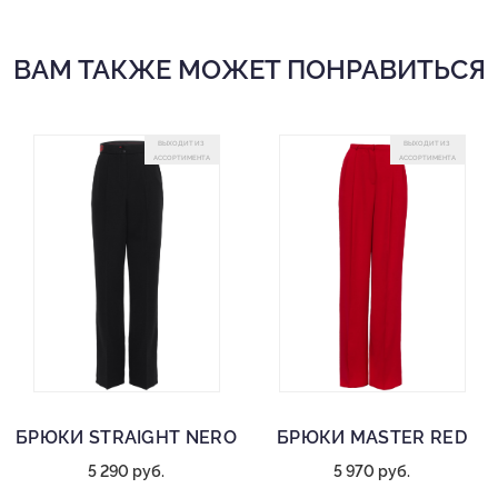
Женские бальные брюки
Фальшь карманы
ВАМ ТАКЖЕ МОЖЕТ ПОНРАВИТЬСЯ
Состав: 94% полиэстер, 6% спандекс
Деликатная стирка при 30 градусах
ВЫХОДИТ ИЗ
ВЫХОДИТ ИЗ
АССОРТИМЕНТА
АССОРТИМЕНТА
БРЮКИ STRAIGHT NERO
БРЮКИ MASTER RED
5 290 руб.
5 970 руб.