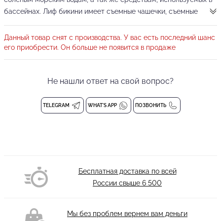
бассейнах. Лиф бикини имеет съемные чашечки, съемные
бретели, а так же усиление в виде косточек. Нежная и мягкая
подкладка обеспечивает максимальный комфорт и приятна к
Данный товар снят с производства. У вас есть последний шанс
телу.
его приобрести. Он больше не появится в продаже
Купальник бандо является элементом нижнего белья
и
обмену и возврату не подлежит
Не нашли ответ на свой вопрос?
Съемные чашки и бретели
Состав: 80% полиамид, 20% лайкра
TELEGRAM
WHAT'S APP
ПОЗВОНИТЬ
Деликатная стирка при 30 градусах
Бесплатная доставка по всей
России свыше
6 500
Мы без проблем вернем вам деньги