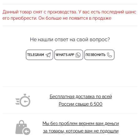
надеть купальник. Нежная и мягкая подкладка изнутри
выполнена из фирменного материала, приятного на ощупь и
Данный товар снят с производства. У вас есть последний шанс
деликатного к коже.
его приобрести. Он больше не появится в продаже
Классический треугольный купальник является элементом
нижнего белья и
обмену и возврату не подлежит
Не нашли ответ на свой вопрос?
Состав: 80% полиамид, 20% лайкра
Деликатная стирка при 30 градусах
TELEGRAM
WHAT'S APP
ПОЗВОНИТЬ
Бесплатная доставка по всей
России свыше
6 500
Мы без проблем вернем вам деньги
за товары, которые вам не подошли