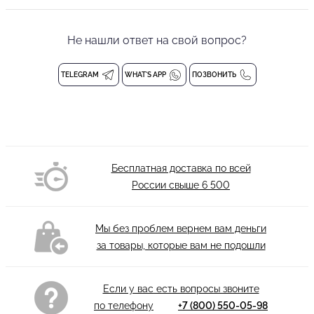
Женская спортивная куртка от бренда PRIMABELLA выполнена
в благородном коричневом цвете из мягкого и уютного флиса,
который дарит ощущение тепла и комфорта. Материал
Не нашли ответ на свой вопрос?
приятен к телу, хорошо сохраняет форму, легко стирается и не
теряет внешний вид даже после множества стирок. Каждая
TELEGRAM
WHAT'S APP
ПОЗВОНИТЬ
деталь этой модели подчинена высшему стандарту: состав
ткани, безупречное исполнение фурнитуры, аккуратные
детали и продуманные конструктивные элементы,
определяющие износостойкость изделия работают на
комфорт, долговечность и безупречный внешний вид.
Бесплатная доставка по всей
Конструкция модели разработана для активного отдыха и
России свыше
6 500
повседневной носки. Куртка имеет длинные рукава с
эластичными резинками на манжетах, которые надежно
фиксируются и не пропускают холодный воздух. Воротник-
Мы без проблем вернем вам деньги
стойка защищает шею от ветра, а застежка на удобную
за товары, которые вам не подошли
молнию обеспечивает быстрое и комфортное надевание. По
линии талии вшита мягкая резинка, создающая аккуратную
посадку по фигуре, а вместительные боковые карманы
Если у вас есть вопросы звоните
позволяют хранить необходимые мелочи. Дизайн сочетает уют
по телефону
+7 (800) 550-05-98