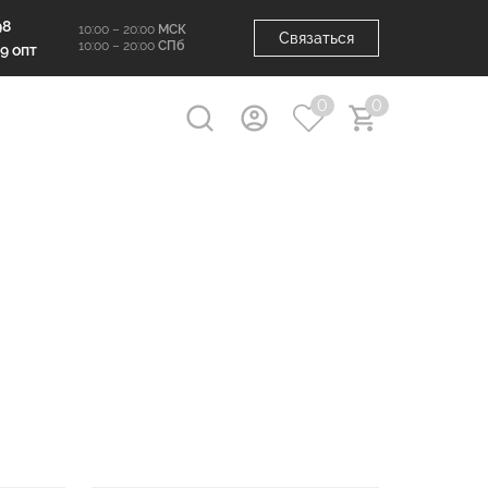
98
10:00 – 20:00
МСК
Связаться
10:00 – 20:00
СПб
99 опт
0
0