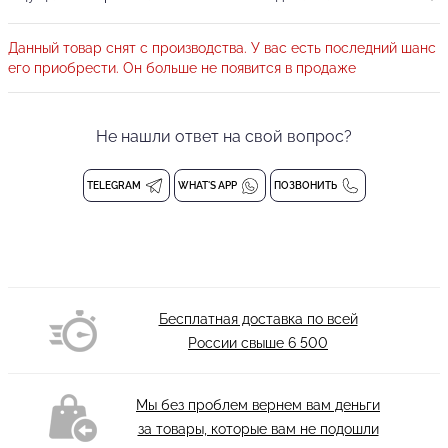
съемная розочка в цвет лифа, которая придаёт женственность
и изысканность Вашему образу.
Данный товар снят с производства. У вас есть последний шанс
Лиф с люрексом является элементом нижнего белья
его приобрести. Он больше не появится в продаже
и
обмену и возврату не подлежит
Состав: 80% polyamide 20% lycra
Не нашли ответ на свой вопрос?
Деликатная стирка при 30 градусах
TELEGRAM
WHAT'S APP
ПОЗВОНИТЬ
Бесплатная доставка по всей
России свыше
6 500
Мы без проблем вернем вам деньги
за товары, которые вам не подошли