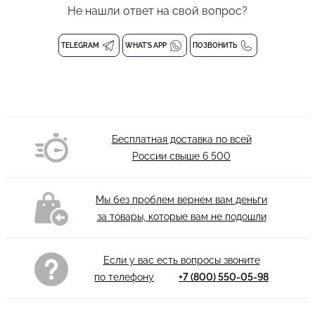
Не нашли ответ на свой вопрос?
самых смелых фигур танцевальной дисциплины. Декоративным
элементом дизайна являются завязки по переду лифа.
Женский топ
TELEGRAM
WHAT'S APP
ПОЗВОНИТЬ
Вшитые чашечки
Состав: 94% полиэстер, 6% спандекс
Деликатная стирка при 30 градусах
Бесплатная доставка по всей
России свыше
6 500
Мы без проблем вернем вам деньги
за товары, которые вам не подошли
Если у вас есть вопросы звоните
по телефону
+7 (800) 550-05-98