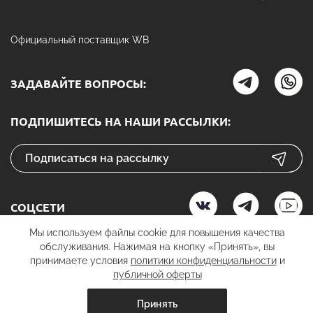
Официальный поставщик WB
ЗАДАВАЙТЕ ВОПРОСЫ:
ПОДПИШИТЕСЬ НА НАШИ РАССЫЛКИ:
СОЦСЕТИ
Мы используем файлы cookie для повышения качества
обслуживания. Нажимая на кнопку «Принять», вы
принимаете условия
политики конфиденциальности
и
К ОПЛАТЕ
публичной оферты
Принять
вить в корзину
добавить в корзину
купить в 1 к