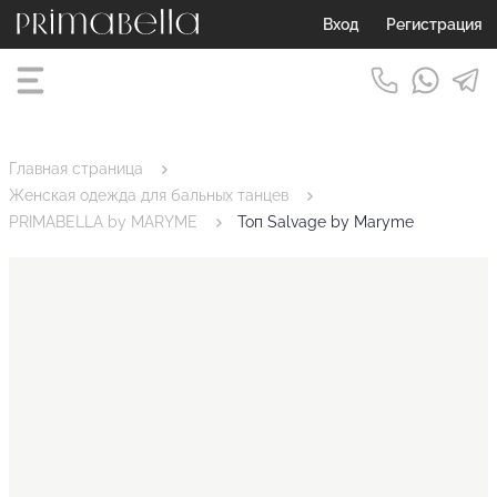
Вход
Регистрация
Главная страница
Женская одежда для бальных танцев
PRIMABELLA by MARYME
Топ Salvage by Maryme