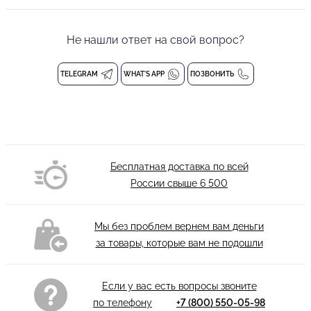
Женский топ ярко-алого цвета от бренда танцевальной
одежды PRIMABELLA выполнен из фирменного эластичного
материала, который обеспечивает идеальную посадку, не
Не нашли ответ на свой вопрос?
стесняет движений и сохраняет форму даже после
интенсивных тренировок.
TELEGRAM
WHAT'S APP
ПОЗВОНИТЬ
Модель объединяет функциональность танцевальной одежды с
эстетикой лучших представителей премиальной индустрии:
безупречные линии, благородные материалы, ювелирная
точность кроя, а также продуманные конструктивные
элементы, определяющие долговечность изделия.
Бесплатная доставка по всей
Конструкция модели продумана для комфорта и поддержки.
России свыше
6 500
Вшитые бесшовные чашечки моделируют элегантные
очертания груди и обеспечивают надежную поддержку во
время самых активных движений.
Мы без проблем вернем вам деньги
Рукава длиной три четверти дополнены длинными кисточками,
за товары, которые вам не подошли
которые эффектно развиваются в танце, создавая
завораживающую динамику и подчеркивая пластику. Дизайн
делает эту модель по-настоящему эффектной.
Если у вас есть вопросы звоните
Глубокий откровенный вырез по спине открывает бархатистую
по телефону
+7 (800) 550-05-98