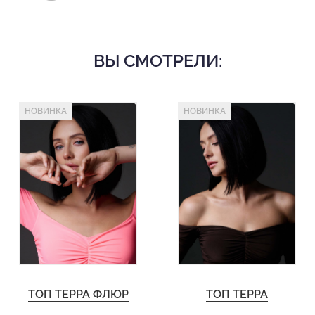
кожу, позволяя окружающим любоваться изяществом линий и
добавляя образу чувственности и смелости. Яркий алый цвет
притягивает взгляды и делает образ незабываемым на паркете.
ВЫ СМОТРЕЛИ:
Женский красный топ для танцев
Вшитые чашечки
Состав: 94% полиэстер, 6% спандекс
НОВИНКА
НОВИНКА
Деликатная стирка при 30 градусах
ТОП ТЕРРА ФЛЮР
ТОП ТЕРРА