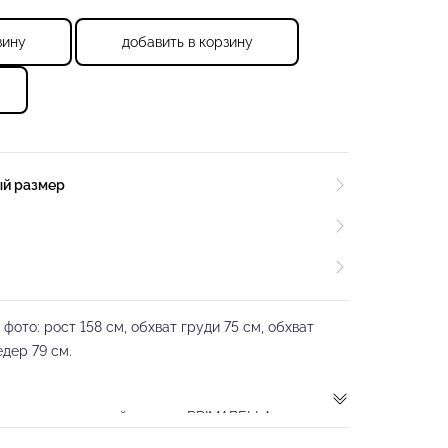
зину
добавить в корзину
ый размер
ото: рост 158 см, обхват груди 75 см, обхват
едер 79 см.
енда танцевальной одежды PRIMABELLA
ачественного материала, который дышит, приятен к