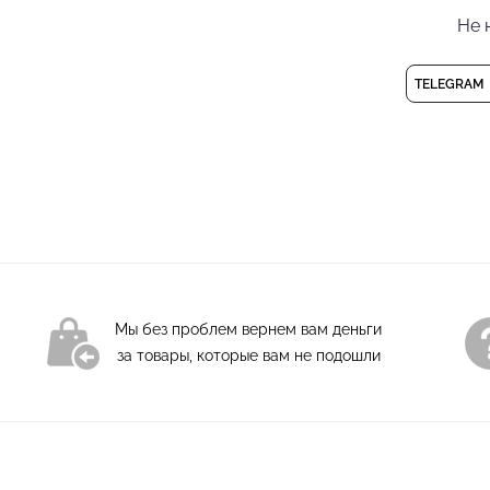
телу, легко стирается
Не 
благодаря высокой из
TELEGRAM
Конструкция модели 
Пояс и манжеты на мя
по фигуре, не сковыв
активных тренировок 
латины и повседневных
Каждая деталь этих б
ткани до финальной с
и безупречный внешни
Мы без проблем вернем вам деньги
за товары, которые вам не подошли
Женские брюки для
Состав: 47% вискоз
Деликатная стирка