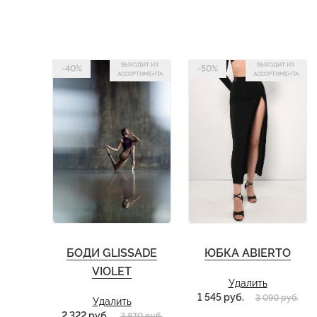
ВЫХОДИТ ИЗ
ВЫХОДИТ ИЗ
-40%
-50%
АССОРТИМЕНТА
АССОРТИМЕНТА
БОДИ GLISSADE
ЮБКА ABIERTO
VIOLET
Удалить
1 545 руб.
3 090 руб.
Удалить
2 322 руб.
3 870 руб.