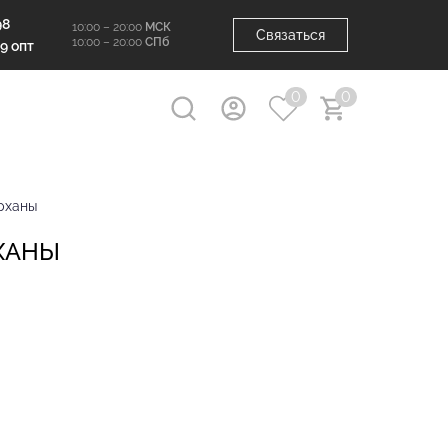
98
10:00 – 20:00
МСК
Связаться
10:00 – 20:00
СПб
99 опт
0
0
рханы
ХАНЫ