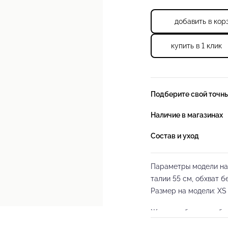
добавить в кор
купить в 1 клик
Подберите свой точн
Наличие в магазинах
Состав и уход
Параметры модели на ф
талии 55 см, обхват б
Размер на модели: XS
Женские брюки от бр
выполнены из высокок