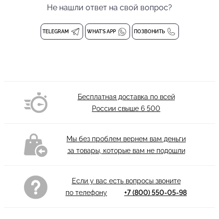
PRIMABELLA создают эффектный сценический образ для
Не нашли ответ на свой вопрос?
тренировок и выступлений. Модель выполнена из лёгкой
сетчатой ткани с добавлением люрекса, что обеспечивает
TELEGRAM
WHAT'S APP
ПОЗВОНИТЬ
благородное мерцание при свете софитов. Эластичный пояс
обеспечивает удобную посадку и полную свободу движений,
не стесняя талию.
Удобный свободный крой и длинные узкие манжеты создают
элегантный силуэт, подчеркивающий пластику ног.
Прозрачный материал с эффектом люрекса добавляет образу
Бесплатная доставка по всей
таинственности и блеска, идеально сочетаясь с
России свыше
6 500
танцевальными топами, боди или купальниками. Брюки
подходят как для выступлений, так и для постановочных
Мы без проблем вернем вам деньги
номеров, где важны визуальная лёгкость и динамика.
за товары, которые вам не подошли
Практичная и выразительная модель, которая поможет
выделиться на паркете. PRIMABELLA — для тех, кто танцует в
стиле и с блеском.
Если у вас есть вопросы звоните
Женские брюки с люрексом
по телефону
+7 (800) 550-05-98
Состав: 94% полиэстер, 6% спандекс
Деликатная стирка при 30 градусах