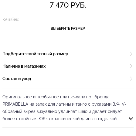
7 470 РУБ.
Кешбек:
ВЫБЕРИТЕ РАЗМЕР:
Подберите свой точный размер
Наличие в магазинах
Состав и уход
Оригинальное и необычное платье-халат от бренда
PRIMABELLA на запах для латины и танго с рукавами 3/4. V-
образный вырез визуально удлиняет шею и делает силуэт
более стройным. Юбка классической длины с отделкой
бахромой по канту придает изысканности и загадочности.
Приковывает к себе взгляды, изящно сидит по фигуре и не