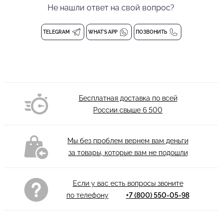
Не нашли ответ на свой вопрос?
сковывает движения, благодаря мягкому и эластичному
материалу. Быть женственной и прекрасной — легко вместе с
ПРИМАБЕЛЛА!
TELEGRAM
WHAT'S APP
ПОЗВОНИТЬ
Без застежки
Состав: 94% Полиэстер, 6% Спандекс
Стирка при 30°С
Бесплатная доставка по всей
России свыше
6 500
Мы без проблем вернем вам деньги
за товары, которые вам не подошли
Если у вас есть вопросы звоните
по телефону
+7 (800) 550-05-98