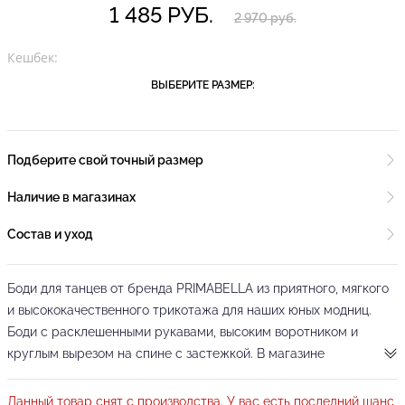
1 485 РУБ.
2 970 руб.
Кешбек:
ВЫБЕРИТЕ РАЗМЕР:
Подберите свой точный размер
Наличие в магазинах
Состав и уход
Боди для танцев от бренда PRIMABELLA из приятного, мягкого
и высококачественного трикотажа для наших юных модниц.
Боди с расклешенными рукавами, высоким воротником и
круглым вырезом на спине с застежкой. В магазине
ПРИМАБЕЛЛА Вы всегда можете купить детское боди для
танцев.
Данный товар снят с производства. У вас есть последний шанс