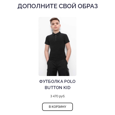
Брюки для мальчиков
ДОПОЛНИТЕ СВОЙ ОБРАЗ
Состав: 70% вискоза; 20% полиэстер; 10% эластан
Деликатная стирка при 30 градусах
ФУТБОЛКА POLO
BUTTON KID
3 470 руб.
В КОРЗИНУ