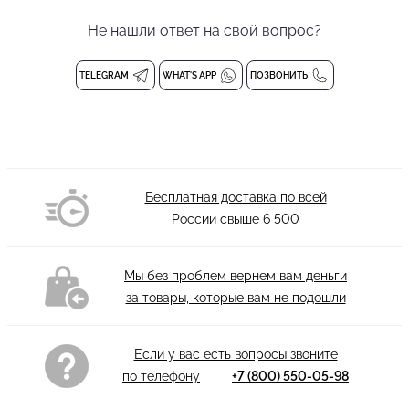
Конструкция модели продумана для комфорта и
Не нашли ответ на свой вопрос?
вариативности. Съемные чашечки позволяют регулировать
степень поддержки и моделировать силуэт по
TELEGRAM
WHAT'S APP
ПОЗВОНИТЬ
индивидуальным предпочтениям, обеспечивая комфорт и
уверенность на паркете. Модель объединяет
функциональность танцевальной одежды с эстетикой ведущих
люксовых брендов: безупречные линии, благородные
материалы, ювелирная точность кроя, а также продуманные
Бесплатная доставка по всей
конструктивные элементы, определяющие долговечность
России свыше
6 500
изделия.
Дизайн создан для ярких сценических образов. Главным
Мы без проблем вернем вам деньги
акцентом является эффектный двурядный волан, ниспадающий
за товары, которые вам не подошли
с одного плеча. Эта деталь придает образу асимметричность,
легкость и воздушность, а во время танца волан эффектно
развивается, подчеркивая каждое движение и добавляя
Если у вас есть вопросы звоните
динамики. Яркий алый цвет притягивает взгляды и делает
по телефону
+7 (800) 550-05-98
образ незабываемым на паркете.