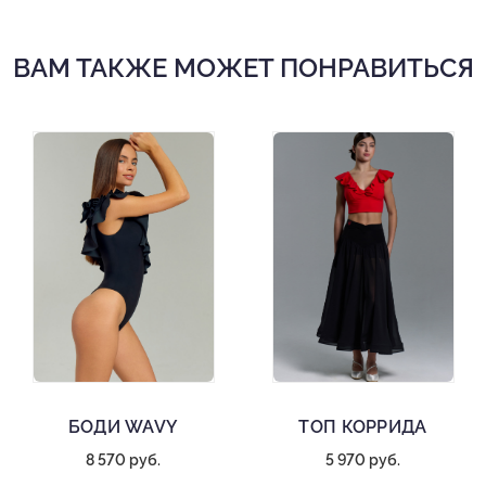
Женское боди для бальных танцев
Состав: 60% полиамид, 40% лайкра
ВАМ ТАКЖЕ МОЖЕТ ПОНРАВИТЬСЯ
Съемные чашечки
Деликатная стирка при 30 градусах
БОДИ WAVY
ТОП КОРРИДА
8 570 руб.
5 970 руб.