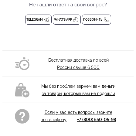
Не нашли ответ на свой вопрос?
которая придаст Вам шарм и подчеркнет вашу женственность.
В магазине ПРИМАБЕЛЛА Вы всегда можете купить боди для
танцев.
TELEGRAM
WHAT'S APP
ПОЗВОНИТЬ
Отлично сочетается с
брюками OUVERT
.
Крючок на спине
Вшитые чашечки
Застежка на кнопках внизу
Бесплатная доставка по всей
Состав: 94% Полиэстер, 6% Спандекс
России свыше
6 500
Стирка при 30°С
Мы без проблем вернем вам деньги
за товары, которые вам не подошли
Если у вас есть вопросы звоните
по телефону
+7 (800) 550-05-98