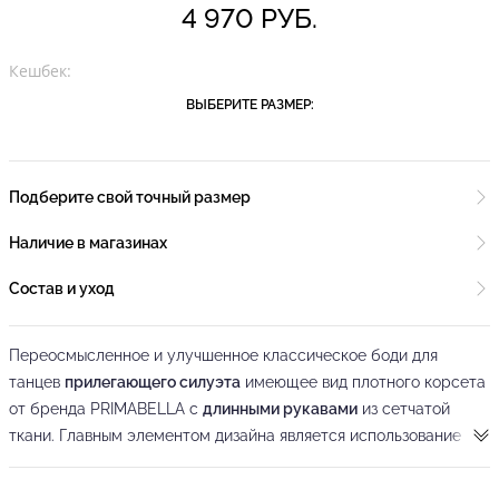
4 970 РУБ.
Кешбек:
ВЫБЕРИТЕ РАЗМЕР:
Подберите свой точный размер
Наличие в магазинах
Состав и уход
Переосмысленное и улучшенное классическое боди для
танцев
прилегающего силуэта
имеющее вид плотного корсета
от бренда PRIMABELLA с
длинными рукавами
из сетчатой
ткани. Главным элементом дизайна является использование
двух видов материала - мягкого, эластичного, не
сковывающего движения трикотажа и прозрачной сетки,